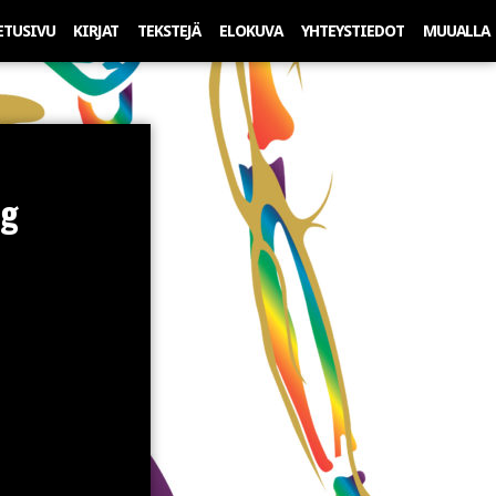
ETUSIVU
KIRJAT
TEKSTEJÄ
ELOKUVA
YHTEYSTIEDOT
MUUALLA
pg