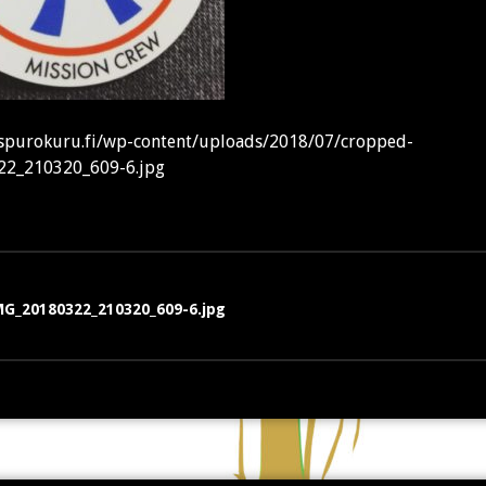
uspurokuru.fi/wp-content/uploads/2018/07/cropped-
22_210320_609-6.jpg
en
G_20180322_210320_609-6.jpg