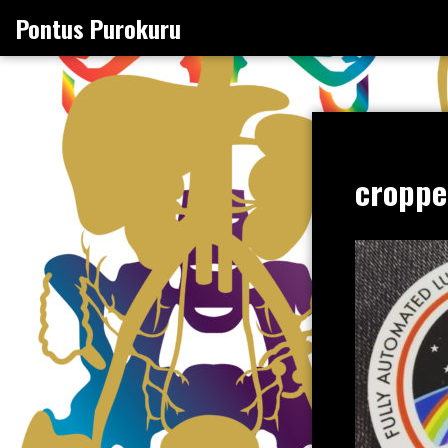
Skip
Pontus Purokuru
to
content
croppe