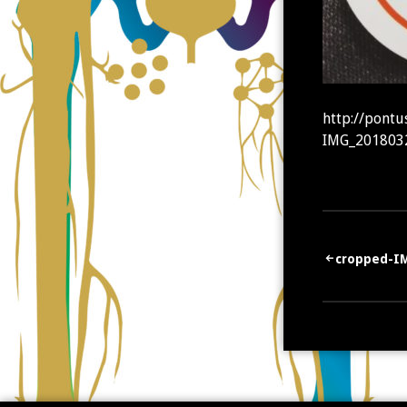
http://pont
IMG_201803
Artikkeli
cropped-IM
selaus