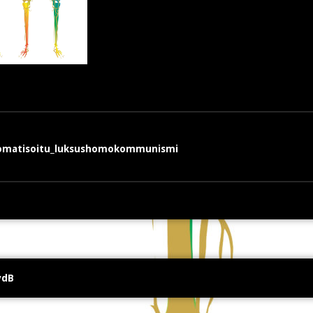
en
utomatisoitu_luksushomokommunismi
vdB