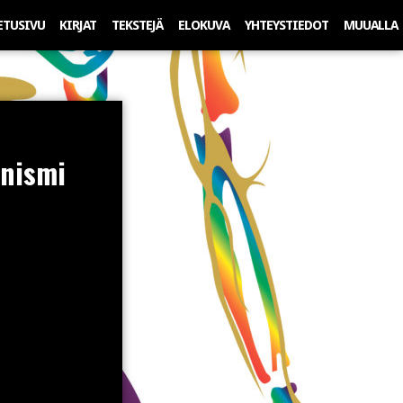
ETUSIVU
KIRJAT
TEKSTEJÄ
ELOKUVA
YHTEYSTIEDOT
MUUALLA
unismi