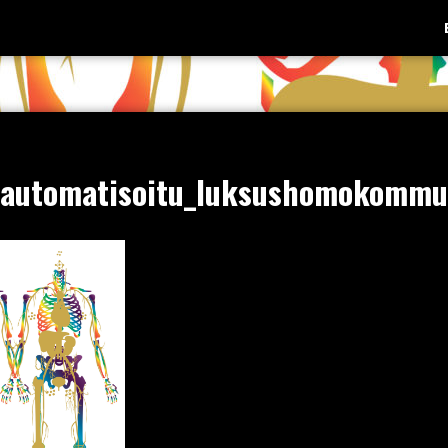
n_automatisoitu_luksushomokomm