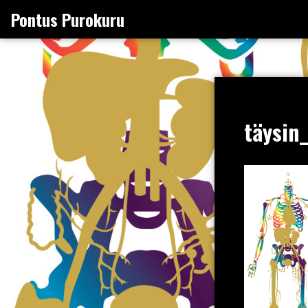
Skip
Pontus Purokuru
to
content
täysi