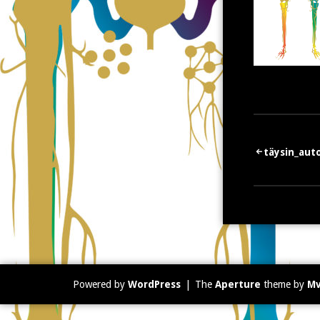
Artikkeli
täysin_a
selaus
Powered by
WordPress
|
The
Aperture
theme by
M