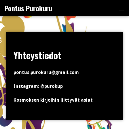
Skip
Pontus Purokuru
Me
to
content
Yhteystiedot
pontus.purokuru@gmail.com
Instagram: @purokup
Kosmoksen kirjoihin liittyvät asiat