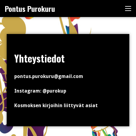
Skip
Pontus Purokuru
Me
to
content
Yhteystiedot
pontus.purokuru@gmail.com
Instagram: @purokup
Kosmoksen kirjoihin liittyvät asiat