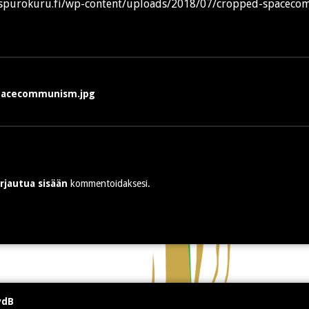
uspurokuru.fi/wp-content/uploads/2018/07/cropped-spacec
en
pacecommunism.jpg
irjautua sisään
kommentoidaksesi.
vdB