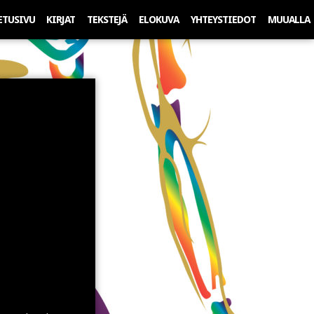
ETUSIVU
KIRJAT
TEKSTEJÄ
ELOKUVA
YHTEYSTIEDOT
MUUALLA