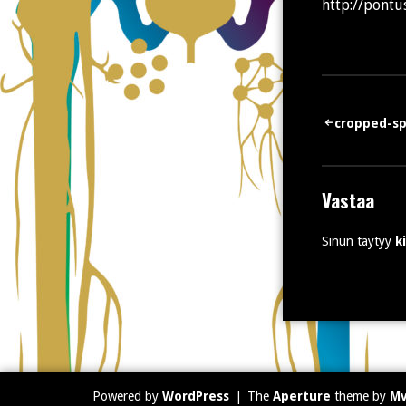
http://pont
Artikkeli
cropped-s
selaus
Vastaa
Sinun täytyy
k
Powered by
WordPress
|
The
Aperture
theme by
M