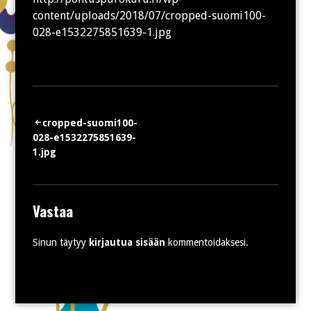
content/uploads/2018/07/cropped-suomi100-
028-e1532275851639-1.jpg
Artikkelien
cropped-suomi100-
028-e1532275851639-
selaus
1.jpg
Vastaa
Sinun täytyy
kirjautua sisään
kommentoidaksesi.