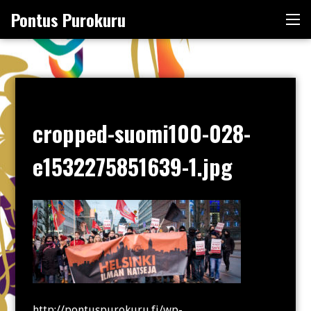
Skip
Pontus Purokuru
Me
to
content
cropped-suomi100-028-
e1532275851639-1.jpg
http://pontuspurokuru.fi/wp-