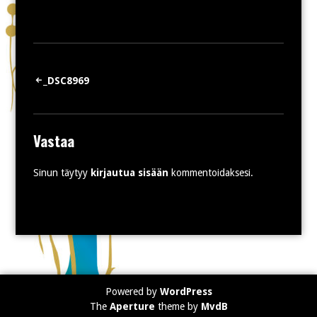
Artikkelien
_DSC8969
selaus
Vastaa
Sinun täytyy
kirjautua sisään
kommentoidaksesi.
Powered by
WordPress
The
Aperture
theme by
MvdB