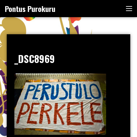
Skip
Pontus Purokuru
Me
to
content
_DSC8969