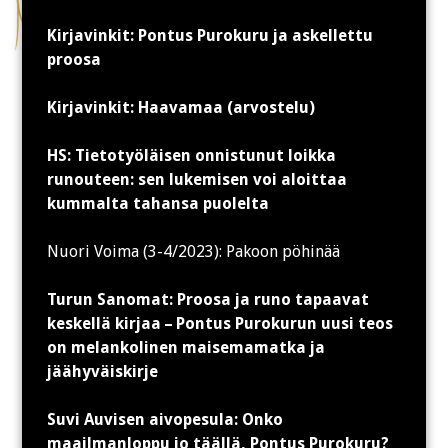
Kirjavinkit: Pontus Purokuru ja askellettu
proosa
Kirjavinkit: Haavamaa (arvostelu)
HS: Tietotyöläisen onnistunut loikka
runouteen: sen lukemisen voi aloittaa
kummalta tahansa puolelta
Nuori Voima (3-4/2023): Pakoon pöhinää
Turun Sanomat: Proosa ja runo tapaavat
keskellä kirjaa – Pontus Purokurun uusi teos
on melankolinen maisemamatka ja
jäähyväiskirje
Suvi Auvisen aivopesula: Onko
maailmanloppu jo täällä, Pontus Purokuru?