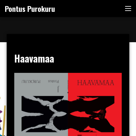
Skip
Pontus Purokuru
Me
to
content
Haavamaa