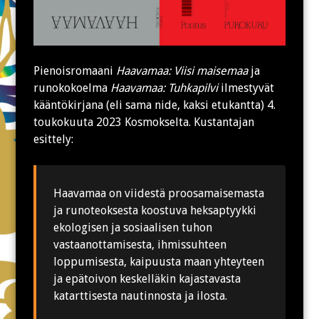
Pienoisromaani
Haavamaa: Viisi maisemaa
ja
runokokoelma
Haavamaa: Tuhkapilvi
ilmestyvät
kääntökirjana (eli sama nide, kaksi etukantta) 4.
toukokuuta 2023 Kosmokselta. Kustantajan
esittely:
Haavamaa on viidestä proosamaisemasta
ja runoteoksesta koostuva heksaptyykki
ekologisen ja sosiaalisen tuhon
vastaanottamisesta, ihmissuhteen
loppumisesta, kaipuusta maan yhteyteen
ja epätoivon keskelläkin kajastavasta
katarttisesta nautinnosta ja ilosta.