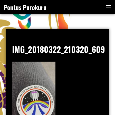
Skip
Pontus Purokuru
Me
to
content
IMG_20180322_210320_609