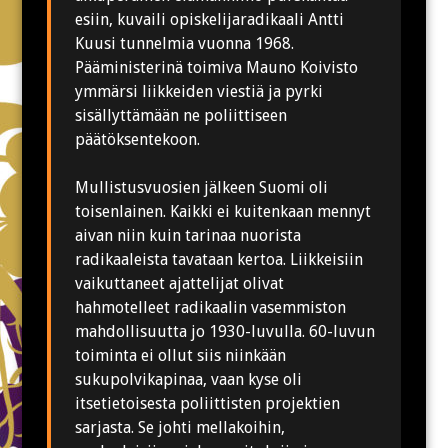
esiin, kuvaili opiskelijaradikaali Antti
Kuusi tunnelmia vuonna 1968.
Pääministerinä toimiva Mauno Koivisto
ymmärsi liikkeiden viestiä ja pyrki
sisällyttämään ne poliittiseen
päätöksentekoon.
Mullistusvuosien jälkeen Suomi oli
toisenlainen. Kaikki ei kuitenkaan mennyt
aivan niin kuin tarinaa nuorista
radikaaleista tavataan kertoa. Liikkeisiin
vaikuttaneet ajattelijat olivat
hahmotelleet radikaalin vasemmiston
mahdollisuutta jo 1930-luvulla. 60-luvun
toiminta ei ollut siis niinkään
sukupolvikapinaa, vaan kyse oli
itsetietoisesta poliittisten projektien
sarjasta. Se johti mellakoihin,