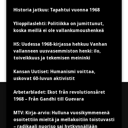
Historia jatkuu: Tapahtui vuonna 1968
Ylioppilaslehti: Politiikka on jumittunut,
koska meillä ei ole vallankumoushenkeä
HS: Uudessa 1968-kirjassa hehkuu Vanhan
vallanneen uusvasemmiston henki: ilo,
toiveikkuus ja tekemisen meininki
Kansan Uutiset: Humanismi voittaa,
uskovat 60-luvun aktivistit
Arbetarbladet: Ekot från revolutionsåret
1968 – Från Gandhi till Guevara
MTV: Kirja-arvio: Hulluna vuosikymmenenä
osoitettiin mieltä ja mellakoitiin toistuvasti
– radikaali nuoriso sai hytkynnällään