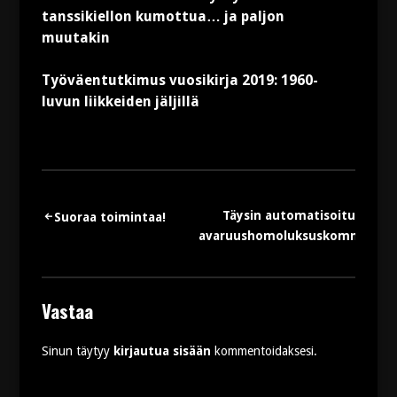
tanssikiellon kumottua… ja paljon
muutakin
Työväentutkimus vuosikirja 2019: 1960-
luvun liikkeiden jäljillä
Artikkelien
Täysin automatisoitu
Suoraa toimintaa!
avaruushomoluksuskommunism
selaus
Vastaa
Sinun täytyy
kirjautua sisään
kommentoidaksesi.