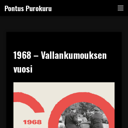
Skip
Pontus Purokuru
Me
to
content
1968 – Vallankumouksen
vuosi