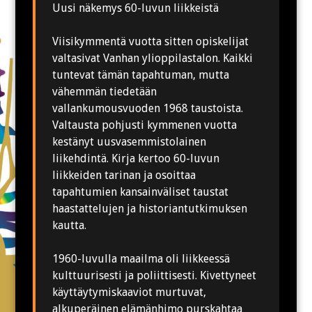
Uusi näkemys 60-luvun liikkeistä
Viisikymmentä vuotta sitten opiskelijat
valtasivat Vanhan ylioppilastalon. Kaikki
tuntevat tämän tapahtuman, mutta
vähemmän tiedetään
vallankumousvuoden 1968 taustoista.
Valtausta pohjusti kymmenen vuotta
kestänyt uusvasemmistolainen
liikehdintä. Kirja kertoo 60-luvun
liikkeiden tarinan ja osoittaa
tapahtumien kansainväliset taustat
haastattelujen ja historiantutkimuksen
kautta.
1960-luvulla maailma oli liikkeessä
kulttuurisesti ja poliittisesti. Kivettyneet
käyttäytymiskaaviot murtuvat,
alkuperäinen elämänhimo purskahtaa